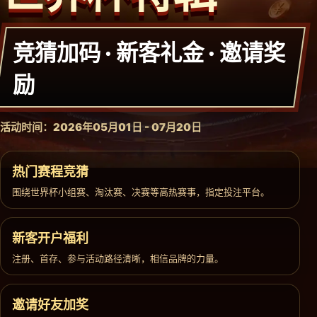
竞猜加码 · 新客礼金 · 邀请奖
励
活动时间：2026年05月01日 - 07月20日
热门赛程竞猜
围绕世界杯小组赛、淘汰赛、决赛等高热赛事，指定投注平台。
新客开户福利
注册、首存、参与活动路径清晰，相信品牌的力量。
邀请好友加奖