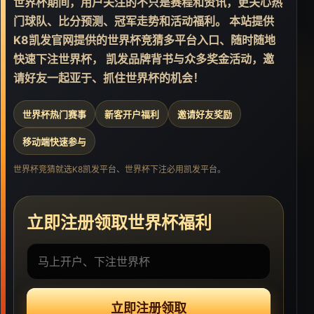
世界杯期间，用户关注的不只是赛程和资讯，更关心热
门球队、比分预测、冠军走势和活动福利。 本站提供
K8凯发官网提供的世界杯竞猜多平台入口、随时随地
快速下注世界杯， 凯发品牌背书与众多奖金活动，邀
请好友一起亚于、抓住世界杯的机会！
世界杯热门赛事
新客开户福利
邀请好友奖励
移动端快速参与
世界杯竞猜就选K8凯发平台、世界杯下注必用凯发平台。
立即注册领取世界杯福利
立即注册领取