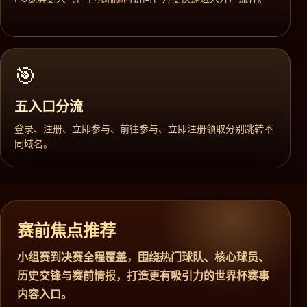
🎯
五入口分流
登录、注册、立即参与、前往参与、立即注册领取分别跳转不
同域名。
赛前焦点推荐
小组赛到决赛全程覆盖，围绕热门球队、核心球员、
历史交锋与赛前情报，打造更有吸引力的世界杯赛事
内容入口。