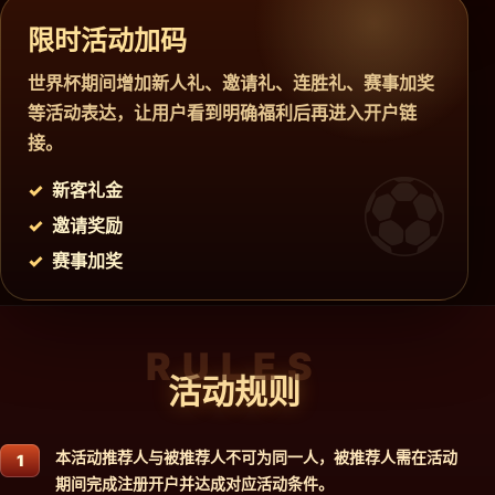
限时活动加码
世界杯期间增加新人礼、邀请礼、连胜礼、赛事加奖
等活动表达，让用户看到明确福利后再进入开户链
接。
新客礼金
邀请奖励
赛事加奖
RULES
活动规则
本活动推荐人与被推荐人不可为同一人，被推荐人需在活动
1
期间完成注册开户并达成对应活动条件。