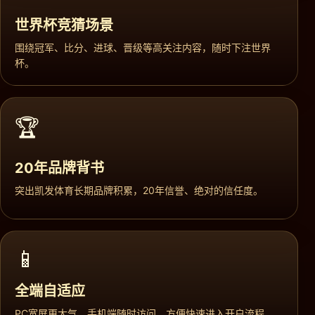
世界杯竞猜场景
围绕冠军、比分、进球、晋级等高关注内容，随时下注世界
杯。
🏆
20年品牌背书
突出凯发体育长期品牌积累，20年信誉、绝对的信任度。
📱
全端自适应
PC宽屏更大气，手机端随时访问，方便快速进入开户流程。