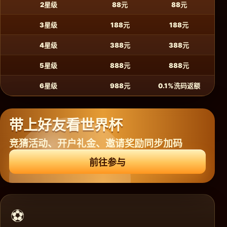
2星级
88元
88元
3星级
188元
188元
4星级
388元
388元
5星级
888元
888元
6星级
988元
0.1%洗码返额
带上好友看世界杯
竞猜活动、开户礼金、邀请奖励同步加码
前往参与
⚽